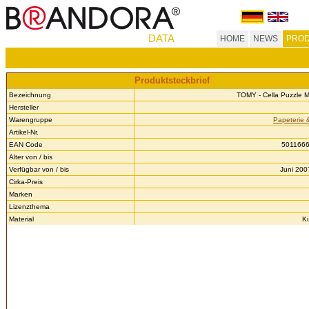
DATA
HOME
NEWS
PROD
Produktsteckbrief
Bezeichnung
TOMY - Cella Puzzle 
Hersteller
Warengruppe
Papeterie &
Artikel-Nr.
EAN Code
501166
Alter von / bis
Verfügbar von / bis
Juni 200
Cirka-Preis
Marken
Lizenzthema
Material
Ku