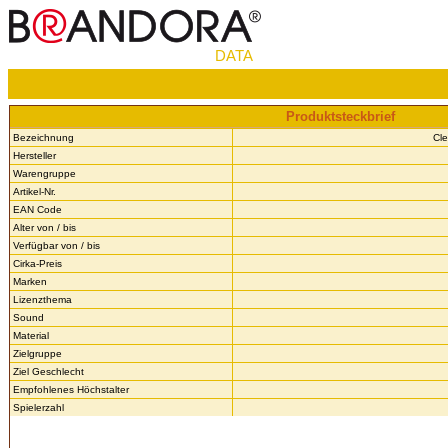
DATA
Produktsteckbrief
Bezeichnung
Cle
Hersteller
Warengruppe
Artikel-Nr.
EAN Code
Alter von / bis
Verfügbar von / bis
Cirka-Preis
Marken
Lizenzthema
Sound
Material
Zielgruppe
Ziel Geschlecht
Empfohlenes Höchstalter
Spielerzahl