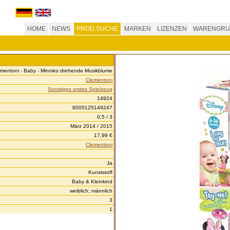
HOME
NEWS
PROD.SUCHE
MARKEN
LIZENZEN
WARENGRU
mentoni - Baby - Minnies drehende Musikblume
Clementoni
Sonstiges erstes Spielzeug
14924
8005125149247
0,5 / 3
März 2014 / 2015
17,99 €
Clementoni
Ja
Kunststoff
Baby & Kleinkind
weiblich; männlich
3
1