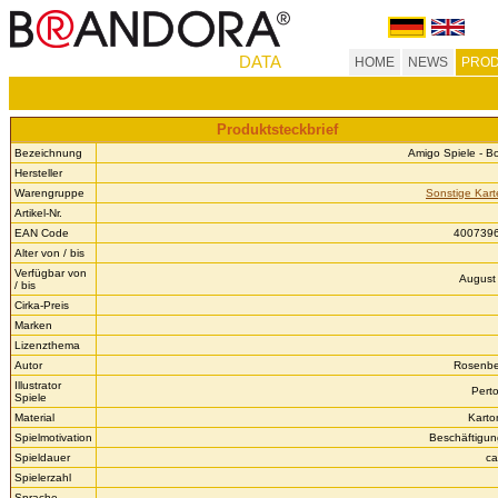
DATA
HOME
NEWS
PROD
Produktsteckbrief
Bezeichnung
Amigo Spiele - 
Hersteller
Warengruppe
Sonstige Kart
Artikel-Nr.
EAN Code
400739
Alter von / bis
Verfügbar von
August 
/ bis
Cirka-Preis
Marken
Lizenzthema
Autor
Rosenbe
Illustrator
Perto
Spiele
Material
Karto
Spielmotivation
Beschäftigun
Spieldauer
ca
Spielerzahl
Sprache