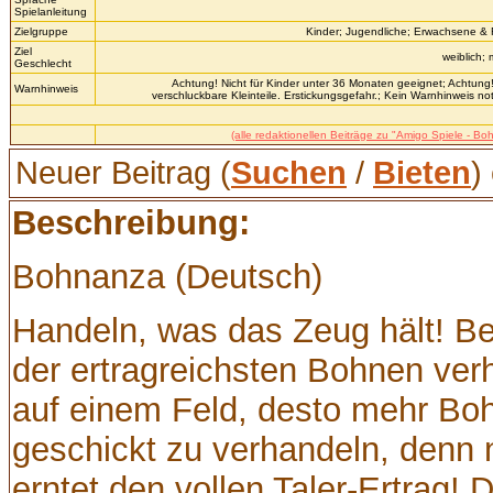
Spielanleitung
Zielgruppe
Kinder; Jugendliche; Erwachsene &
Ziel
weiblich;
Geschlecht
Achtung! Nicht für Kinder unter 36 Monaten geeignet; Achtung!
Warnhinweis
verschluckbare Kleinteile. Erstickungsgefahr.; Kein Warnhinweis no
(alle redaktionellen Beiträge zu "Amigo Spiele - Bo
Neuer Beitrag (
Suchen
/
Bieten
)
Beschreibung:
Bohnanza (Deutsch)
Handeln, was das Zeug hält! B
der ertragreichsten Bohnen ver
auf einem Feld, desto mehr Bohn
geschickt zu verhandeln, denn n
erntet den vollen Taler-Ertrag!