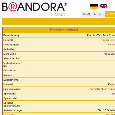
DATA
HOME
NEWS
PROD
Produktsteckbrief
Bezeichnung
Piatnik - Tick Tack Bum
Hersteller
Piatnik Deu
Warengruppe
Famili
Artikel-Nr.
EAN Code
900189
Alter von / bis
Verfügbar von /
bis
Cirka-Preis
Marken
Lizenzthema
Material
Karto
Spielmotivation
Geschicklichkeit; Konze
Spieldauer
ca
Spielerzahl
Sprache
Spielanleitung
Auszeichnungen
Top 10 Spielz
Spielserie
Tick Ta