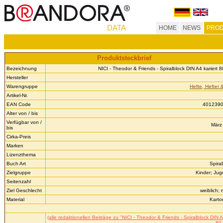
DATA
HOME
NEWS
PROD
Produktsteckbrief
Bezeichnung
NICI - Theodor & Friends - Spiralblock DIN A4 kariert 
Hersteller
Warengruppe
Hefte, Hefter 
Artikel-Nr.
EAN Code
401239
Alter von / bis
Verfügbar von /
März 
bis
Cirka-Preis
Marken
Lizenzthema
Buch Art
Spira
Zielgruppe
Kinder; Jug
Seitenzahl
Ziel Geschlecht
weiblich;
Material
Karto
(alle redaktionellen Beiträge zu "NICI - Theodor & Friends - Spiralblock DIN A
80 