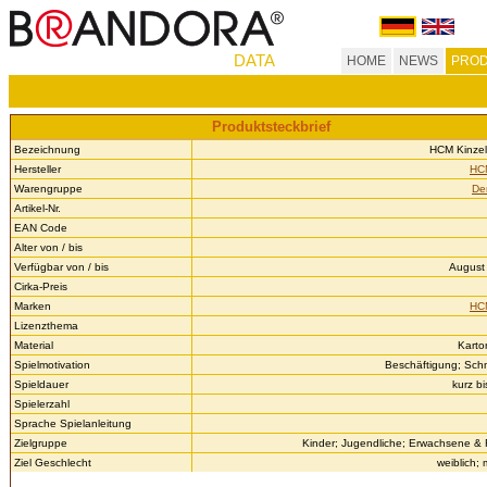
DATA
HOME
NEWS
PROD
Produktsteckbrief
Bezeichnung
HCM Kinzel 
Hersteller
HCM
Warengruppe
De
Artikel-Nr.
EAN Code
Alter von / bis
Verfügbar von / bis
August 
Cirka-Preis
Marken
HCM
Lizenzthema
Material
Karto
Spielmotivation
Beschäftigung; Schne
Spieldauer
kurz b
Spielerzahl
Sprache Spielanleitung
Zielgruppe
Kinder; Jugendliche; Erwachsene &
Ziel Geschlecht
weiblich;