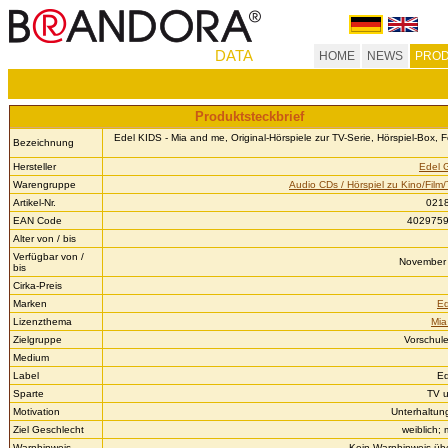
DATA
HOME
NEWS
PROD
Produktsteckbrief
Edel KIDS - Mia and me, Original-Hörspiele zur TV-Serie, Hörspiel-Box, F
Bezeichnung
Hersteller
Edel 
Warengruppe
Audio CDs / Hörspiel zu Kino/Film/
Artikel-Nr.
021
EAN Code
402975
Alter von / bis
Verfügbar von /
November 
bis
Cirka-Preis
Marken
Ed
Lizenzthema
Mia
Zielgruppe
Vorschule
Medium
Label
Ed
Sparte
TV 
Motivation
Unterhaltun
Ziel Geschlecht
weiblich;
Warnhinweis
Kein Warnhinweis über