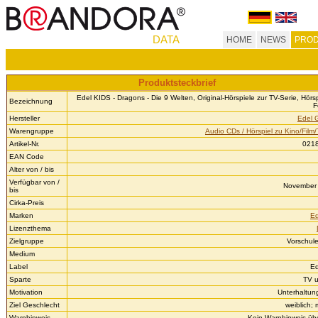
DATA
HOME
NEWS
PROD
Produktsteckbrief
Edel KIDS - Dragons - Die 9 Welten, Original-Hörspiele zur TV-Serie, Hörs
Bezeichnung
F
Hersteller
Edel 
Warengruppe
Audio CDs / Hörspiel zu Kino/Film/
Artikel-Nr.
021
EAN Code
Alter von / bis
Verfügbar von /
November 
bis
Cirka-Preis
Marken
Ed
Lizenzthema
Zielgruppe
Vorschule
Medium
Label
Ed
Sparte
TV 
Motivation
Unterhaltun
Ziel Geschlecht
weiblich;
Warnhinweis
Kein Warnhinweis über