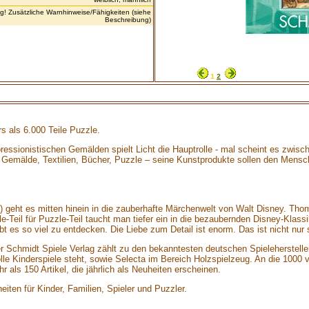
ng! Zusätzliche Warnhinweise/Fähigkeiten (siehe
Beschreibung)
1
2
s als 6.000 Teile Puzzle.
ressionistischen Gemälden spielt Licht die Hauptrolle - mal scheint es zwis
emälde, Textilien, Bücher, Puzzle – seine Kunstprodukte sollen den Menschen
eht es mitten hinein in die zauberhafte Märchenwelt von Walt Disney. Thoma
e-Teil für Puzzle-Teil taucht man tiefer ein in die bezaubernden Disney-Klas
 gibt es so viel zu entdecken. Die Liebe zum Detail ist enorm. Das ist nicht 
Der Schmidt Spiele Verlag zählt zu den bekanntesten deutschen Spieleherstel
olle Kinderspiele steht, sowie Selecta im Bereich Holzspielzeug. An die 100
r als 150 Artikel, die jährlich als Neuheiten erscheinen.
iten für Kinder, Familien, Spieler und Puzzler.