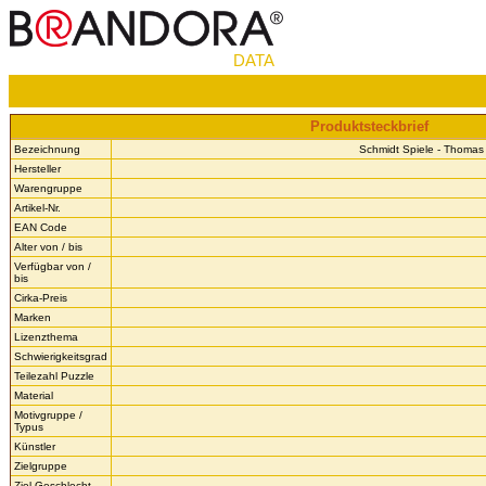
DATA
Produktsteckbrief
Bezeichnung
Schmidt Spiele - Thomas 
Hersteller
Warengruppe
Artikel-Nr.
EAN Code
Alter von / bis
Verfügbar von /
bis
Cirka-Preis
Marken
Lizenzthema
Schwierigkeitsgrad
Teilezahl Puzzle
Material
Motivgruppe /
Typus
Künstler
Zielgruppe
Ziel Geschlecht