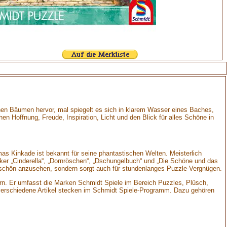
chen Bäumen hervor, mal spiegelt es sich in klarem Wasser eines Baches,
 Hoffnung, Freude, Inspiration, Licht und den Blick für alles Schöne in
s Kinkade ist bekannt für seine phantastischen Welten. Meisterlich
siker „Cinderella“, „Dornröschen“, „Dschungelbuch“ und „Die Schöne und das
nur schön anzusehen, sondern sorgt auch für stundenlanges Puzzle-Vergnügen.
lern. Er umfasst die Marken Schmidt Spiele im Bereich Puzzles, Plüsch,
0 verschiedene Artikel stecken im Schmidt Spiele-Programm. Dazu gehören