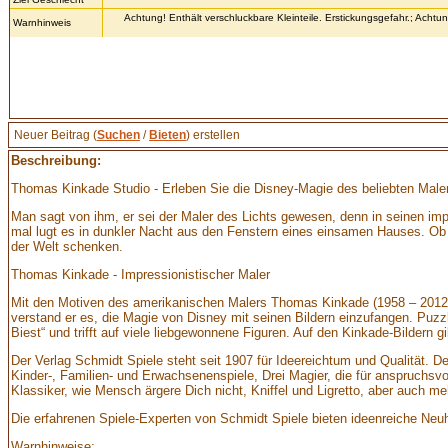
Achtung! Enthält verschluckbare Kleinteile. Erstickungsgefahr.; Achtu
Warnhinweis
Neuer Beitrag (
Suchen
/
Bieten
) erstellen
Beschreibung:
Thomas Kinkade Studio - Erleben Sie die Disney-Magie des beliebten Maler
Man sagt von ihm, er sei der Maler des Lichts gewesen, denn in seinen imp
mal lugt es in dunkler Nacht aus den Fenstern eines einsamen Hauses. Ob G
der Welt schenken.
Thomas Kinkade - Impressionistischer Maler
Mit den Motiven des amerikanischen Malers Thomas Kinkade (1958 – 2012) g
verstand er es, die Magie von Disney mit seinen Bildern einzufangen. Puzzl
Biest“ und trifft auf viele liebgewonnene Figuren. Auf den Kinkade-Bildern
Der Verlag Schmidt Spiele steht seit 1907 für Ideereichtum und Qualität. 
Kinder-, Familien- und Erwachsenenspiele, Drei Magier, die für anspruchsv
Klassiker, wie Mensch ärgere Dich nicht, Kniffel und Ligretto, aber auch meh
Die erfahrenen Spiele-Experten von Schmidt Spiele bieten ideenreiche Neuhe
Warnhinweise: