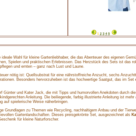
1
2
3
4
5
ideale Wahl für kleine Gartenliebhaber, die das Abenteuer des eigenen Gemü
rnen, Spielen und praktischen Erlebnissen. Das Herzstück des Sets ist das r
 pflegen und ernten – ganz nach Lust und Laune.
euer nötig ist: Quellsubstrat für eine nährstoffreiche Anzucht, sechs Anzucht
rationen. Besonders hervorzuheben ist das hochwertige Saatgut, das im Set 
rf Günter und Kater Jack, die mit Tipps und humorvollen Anekdoten durch die 
indgerechten Anleitung. Die beiliegende, farbig illustrierte Anleitung ist mehr
g auf spielerische Weise näherbringen.
ichtige Grundlagen zu Themen wie Recycling, nachhaltigem Anbau und der Tier
sievollen Gartenlandschaften. Dieses preisgekrönte Set, ausgezeichnet als
Ka
Geschenk für kleine Naturforscher.