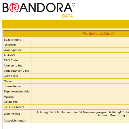
DATA
Produktsteckbrief
Bezeichnung
Hersteller
Warengruppe
Artikel-Nr.
EAN Code
Alter von / bis
Verfügbar von / bis
Cirka-Preis
Marken
Lizenzthema
Experimentiergebiet
Material
Zielgruppe
Ziel Geschlecht
Achtung! Nicht für Kinder unter 36 Monaten geeignet; Achtung! Enthäl
Warnhinweis
Achtung! Benutzung nur
Auszeichnungen