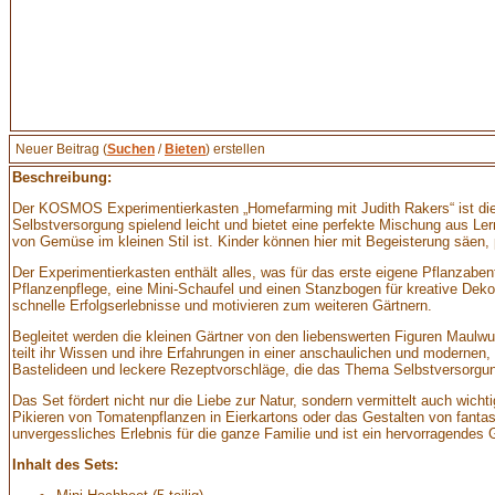
Neuer Beitrag (
Suchen
/
Bieten
) erstellen
Beschreibung:
Der KOSMOS Experimentierkasten „Homefarming mit Judith Rakers“ ist die 
Selbstversorgung spielend leicht und bietet eine perfekte Mischung aus Le
von Gemüse im kleinen Stil ist. Kinder können hier mit Begeisterung säen,
Der Experimentierkasten enthält alles, was für das erste eigene Pflanzabent
Pflanzenpflege, eine Mini-Schaufel und einen Stanzbogen für kreative Deko
schnelle Erfolgserlebnisse und motivieren zum weiteren Gärtnern.
Begleitet werden die kleinen Gärtner von den liebenswerten Figuren Maulwu
teilt ihr Wissen und ihre Erfahrungen in einer anschaulichen und modernen, k
Bastelideen und leckere Rezeptvorschläge, die das Thema Selbstversorgun
Das Set fördert nicht nur die Liebe zur Natur, sondern vermittelt auch w
Pikieren von Tomatenpflanzen in Eierkartons oder das Gestalten von fanta
unvergessliches Erlebnis für die ganze Familie und ist ein hervorragendes 
Inhalt des Sets: