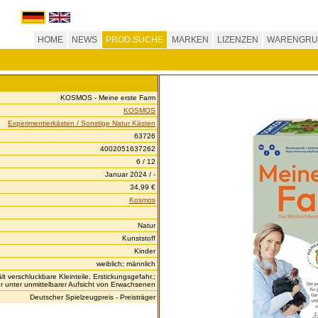
HOME
NEWS
PROD.SUCHE
MARKEN
LIZENZEN
WARENGRU
KOSMOS - Meine erste Farm
KOSMOS
Experimentierkästen / Sonstige Natur Kästen
63726
4002051637262
6 / 12
Januar 2024 / -
34,99 €
Kosmos
Natur
Kunststoff
Kinder
weiblich; männlich
t verschluckbare Kleinteile. Erstickungsgefahr.;
 unter unmittelbarer Aufsicht von Erwachsenen
Deutscher Spielzeugpreis - Preisträger