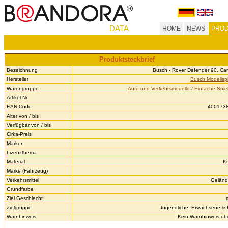
DATA
HOME
NEWS
PROD
Produktsteckbrief
Bezeichnung
Busch - Rover Defender 90, Ca
Hersteller
Busch Modellsp
Warengruppe
Auto und Verkehrsmodelle / Einfache Spie
Artikel-Nr.
EAN Code
400173
Alter von / bis
Verfügbar von / bis
Cirka-Preis
Marken
Lizenzthema
Material
Ku
Marke (Fahrzeug)
Verkehrsmittel
Gelän
Grundfarbe
Ziel Geschlecht
Zielgruppe
Jugendliche; Erwachsene &
Warnhinweis
Kein Warnhinweis über