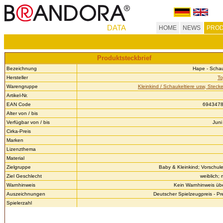
DATA
HOME
NEWS
PROD
Produktsteckbrief
Bezeichnung
Hape - Scha
Hersteller
To
Warengruppe
Kleinkind / Schaukeltiere usw, Steck
Artikel-Nr.
EAN Code
694347
Alter von / bis
Verfügbar von / bis
Juni
Cirka-Preis
Marken
Lizenzthema
Material
Zielgruppe
Baby & Kleinkind; Vorschule
Ziel Geschlecht
weiblich;
Warnhinweis
Kein Warnhinweis über
Auszeichnungen
Deutscher Spielzeugpreis - Pre
Spielerzahl