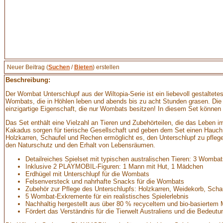
Neuer Beitrag (
Suchen
/
Bieten
) erstellen
Beschreibung:
Der Wombat Unterschlupf aus der Wiltopia-Serie ist ein liebevoll gestaltete
Wombats, die in Höhlen leben und abends bis zu acht Stunden grasen. Die ni
einzigartige Eigenschaft, die nur Wombats besitzen! In diesem Set könne
Das Set enthält eine Vielzahl an Tieren und Zubehörteilen, die das Leben
Kakadus sorgen für tierische Gesellschaft und geben dem Set einen Hauch 
Holzkarren, Schaufel und Rechen ermöglicht es, den Unterschlupf zu pflegen
den Naturschutz und den Erhalt von Lebensräumen.
Detailreiches Spielset mit typischen australischen Tieren: 3 Womba
Inklusive 2 PLAYMOBIL-Figuren: 1 Mann mit Hut, 1 Mädchen
Erdhügel mit Unterschlupf für die Wombats
Felsenversteck und nahrhafte Snacks für die Wombats
Zubehör zur Pflege des Unterschlupfs: Holzkarren, Weidekorb, Scha
5 Wombat-Exkremente für ein realistisches Spielerlebnis
Nachhaltig hergestellt aus über 80 % recyceltem und bio-basiertem M
Fördert das Verständnis für die Tierwelt Australiens und die Bedeu