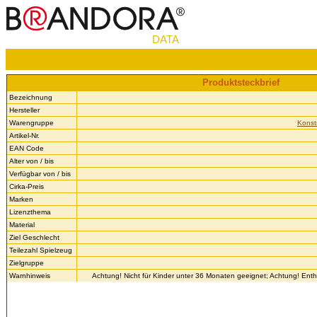
DATA
Produktsteckbrief
Bezeichnung
Hersteller
Warengruppe
Konst
Artikel-Nr.
EAN Code
Alter von / bis
Verfügbar von / bis
Cirka-Preis
Marken
Lizenzthema
Material
Ziel Geschlecht
Teilezahl Spielzeug
Zielgruppe
Warnhinweis
Achtung! Nicht für Kinder unter 36 Monaten geeignet; Achtung! Enthäl