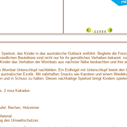
1
2
3
4
5
6
s Spielset, das Kinder in das australische Outback entführt. Begleite die For
edlichen Beuteltiere sind nicht nur für ihr gemütliches Verhalten bekannt, so
n Kinder das Verhalten der Wombats aus nächster Nähe beobachten und ihre e
 im Wombat Unterschlupf nachbilden. Ein Erdhügel mit Unterschlupf bietet d
australischer Exotik. Mit nahrhaften Snacks wie Karotten und einem Weidekor
 und in Schuss zu halten. Dieses nachhaltige Spielset bringt Kindern spieleri
ts, 2 rosa Kakadus
ufel, Rechen, Holzeimer
aterial
tung des Umweltschutzes