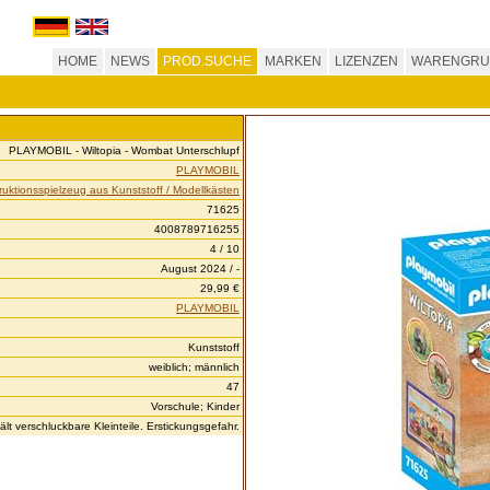
HOME
NEWS
PROD.SUCHE
MARKEN
LIZENZEN
WARENGRU
PLAYMOBIL - Wiltopia - Wombat Unterschlupf
PLAYMOBIL
ruktionsspielzeug aus Kunststoff / Modellkästen
71625
4008789716255
4 / 10
August 2024 / -
29,99 €
PLAYMOBIL
Kunststoff
weiblich; männlich
47
Vorschule; Kinder
t verschluckbare Kleinteile. Erstickungsgefahr.