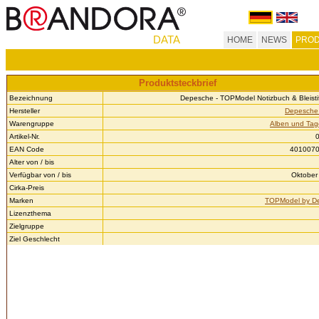
DATA
HOME
NEWS
PROD
Produktsteckbrief
Bezeichnung
Depesche - TOPModel Notizbuch & Bleist
Hersteller
Depesche 
Warengruppe
Alben und Tag
Artikel-Nr.
EAN Code
401007
Alter von / bis
Verfügbar von / bis
Oktober 
Cirka-Preis
Marken
TOPModel by D
Lizenzthema
Zielgruppe
Ziel Geschlecht