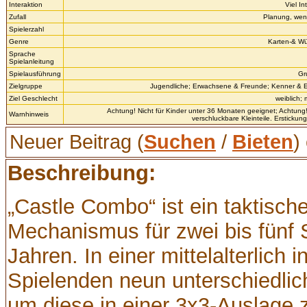
Interaktion
Viel In
Zufall
Planung, wen
Spielerzahl
Genre
Karten-& Wür
Sprache
Spielanleitung
Spielausführung
Gr
Zielgruppe
Jugendliche; Erwachsene & Freunde; Kenner & 
Ziel Geschlecht
weiblich;
Achtung! Nicht für Kinder unter 36 Monaten geeignet; Achtung!
Warnhinweis
verschluckbare Kleinteile. Erstickun
Neuer Beitrag (
Suchen
/
Bieten
)
Beschreibung:
„Castle Combo“ ist ein taktisc
Mechanismus für zwei bis fünf 
Jahren. In einer mittelalterlich i
Spielenden neun unterschiedlic
um diese in einer 3x3-Auslage z