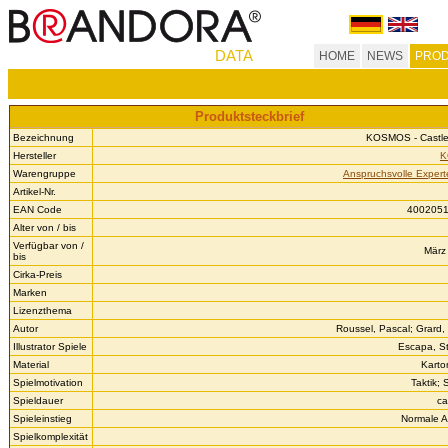
DATA
HOME
NEWS
PROD
Produktsteckbrief
Bezeichnung
KOSMOS - Castl
Hersteller
K
Warengruppe
Anspruchsvolle Expert
Artikel-Nr.
EAN Code
400205
Alter von / bis
Verfügbar von /
März 
bis
Cirka-Preis
Marken
Lizenzthema
Autor
Roussel, Pascal; Grard,
Illustrator Spiele
Escapa, S
Material
Karto
Spielmotivation
Taktik; 
Spieldauer
ca
Spieleinstieg
Normale A
Spielkomplexität